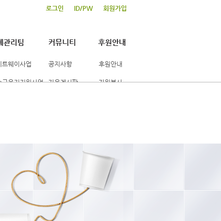
로그인
ID/PW
회원가입
례관리팀
커뮤니티
후원안내
이트웨이사업
공지사항
후원안내
수급유지지원사업
자유게시판
자원봉사
산형성지원사업
포토갤러리
활사례관리사업
행사일정표
보도자료