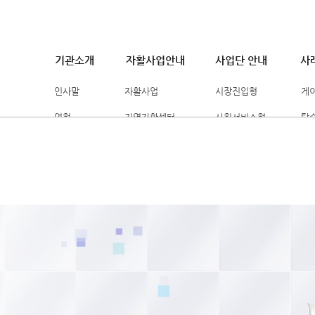
기관소개
자활사업안내
사업단 안내
사
인사말
자활사업
시장진입형
게
연혁
지역자활센터
사회서비스형
탈
조직도
자활사업대상
시간제자활근로
자
위탁 법인소개
국민기초생활보장법
자활기업
자
찾아오시는길