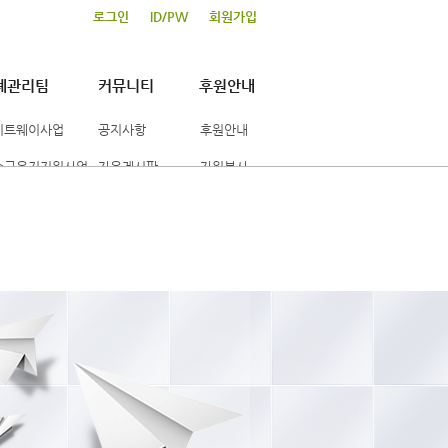
로그인
ID/PW
회원가입
례관리팀
커뮤니티
후원안내
이트웨이사업
공지사항
후원안내
수급유지지원사업
자유게시판
자원봉사
산형성지원사업
포토갤러리
활사례관리사업
행사일정표
보도자료