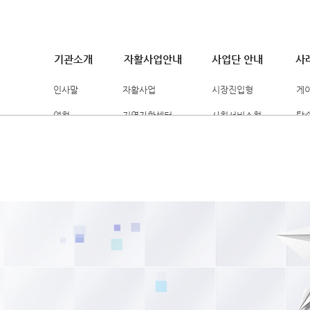
기관소개
자활사업안내
사업단 안내
사
인사말
자활사업
시장진입형
게
연혁
지역자활센터
사회서비스형
탈
조직도
자활사업대상
시간제자활근로
자
위탁 법인소개
국민기초생활보장법
자활기업
자
찾아오시는길