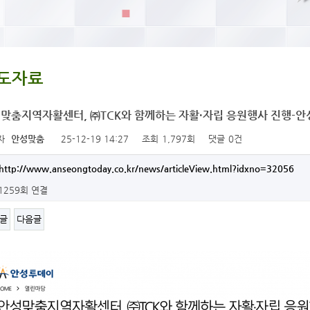
도자료
맞춤지역자활센터, ㈜TCK와 함께하는 자활·자립 응원행사 진행-
자
안성맞춤
25-12-19 14:27
조회
1,797회
댓글
0건
http://www.anseongtoday.co.kr/news/articleView.html?idxno=32056
1259회 연결
글
다음글