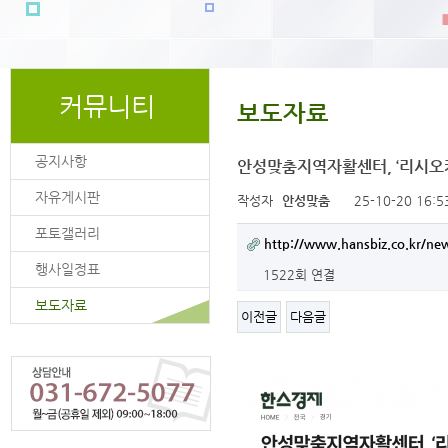
커뮤니티
보도자료
공지사항
안성맞춤지역자활센터, ‘리시오
자유게시판
작성자
안성맞춤
25-10-20 16:5
포토갤러리
http://www.hansbiz.co.kr/ne
행사일정표
1522회 연결
보도자료
이전글
다음글