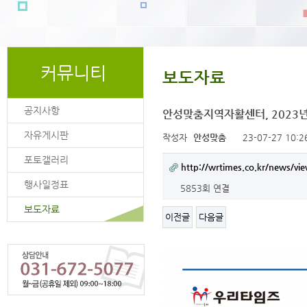
커뮤니티
보도자료
공지사항
안성맞춤지역자활센터, 2023년
자유게시판
작성자
안성맞춤
23-07-27 10:2
포토갤러리
http://wrtimes.co.kr/new
행사일정표
5853회 연결
보도자료
이전글
다음글