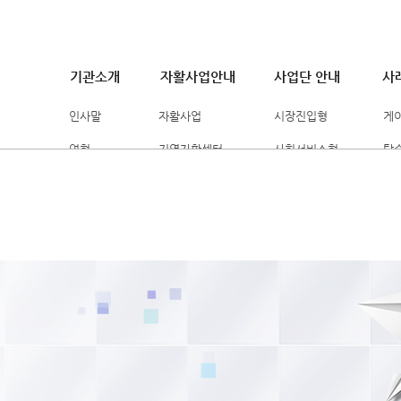
기관소개
자활사업안내
사업단 안내
사
인사말
자활사업
시장진입형
게
연혁
지역자활센터
사회서비스형
탈
조직도
자활사업대상
시간제자활근로
자
위탁 법인소개
국민기초생활보장법
자활기업
자
찾아오시는길