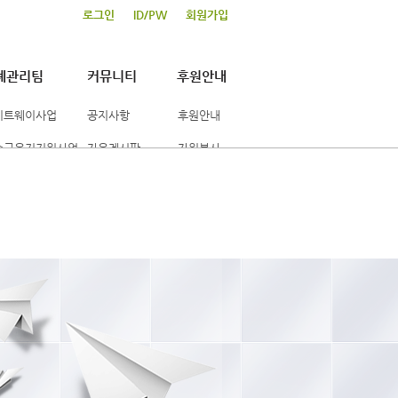
로그인
ID/PW
회원가입
례관리팀
커뮤니티
후원안내
이트웨이사업
공지사항
후원안내
수급유지지원사업
자유게시판
자원봉사
산형성지원사업
포토갤러리
활사례관리사업
행사일정표
보도자료