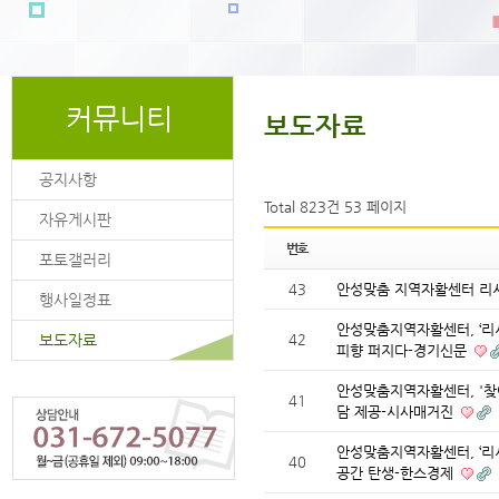
커뮤니티
보도자료
공지사항
Total 823건
53 페이지
자유게시판
번호
포토갤러리
43
안성맞춤 지역자활센터 리
행사일정표
안성맞춤지역자활센터, ‘리
보도자료
42
피향 퍼지다-경기신문
안성맞춤지역자활센터, '찾
41
담 제공-시사매거진
안성맞춤지역자활센터, ‘리
40
공간 탄생-한스경제